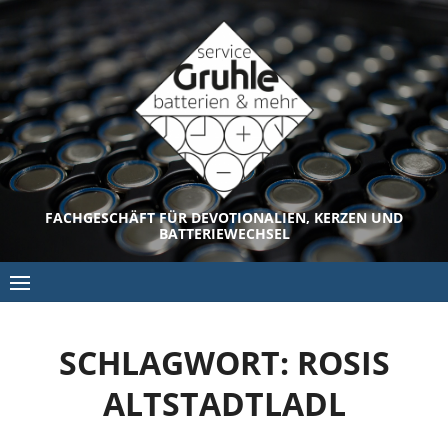
Skip
to
content
FACHGESCHÄFT FÜR DEVOTIONALIEN, KERZEN UND
BATTERIEWECHSEL
SCHLAGWORT:
ROSIS
ALTSTADTLADL