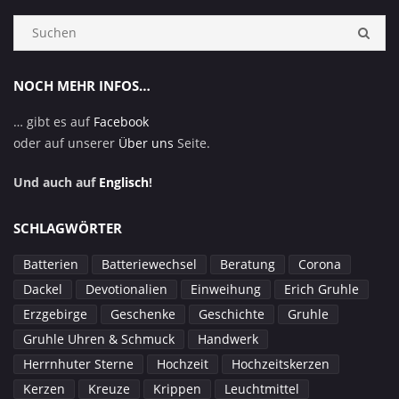
Suchen:
SUC
NOCH MEHR INFOS…
… gibt es auf
Facebook
oder auf unserer
Über uns
Seite.
Und auch auf
Englisch
!
SCHLAGWÖRTER
Batterien
Batteriewechsel
Beratung
Corona
Dackel
Devotionalien
Einweihung
Erich Gruhle
Erzgebirge
Geschenke
Geschichte
Gruhle
Gruhle Uhren & Schmuck
Handwerk
Herrnhuter Sterne
Hochzeit
Hochzeitskerzen
Kerzen
Kreuze
Krippen
Leuchtmittel