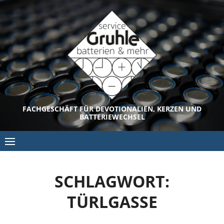
Skip
to
content
FACHGESCHÄFT FÜR DEVOTIONALIEN, KERZEN UND
BATTERIEWECHSEL
SCHLAGWORT:
TÜRLGASSE