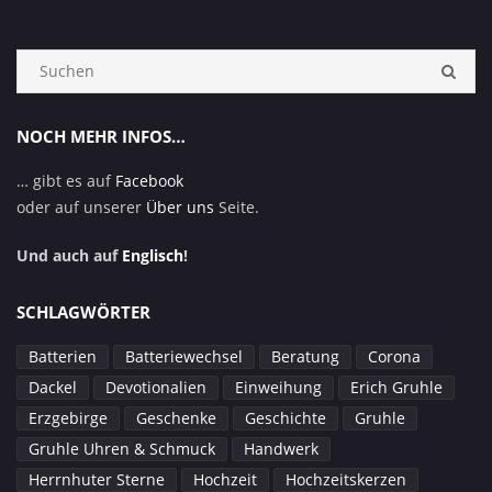
Suchen:
SUC
NOCH MEHR INFOS…
… gibt es auf
Facebook
oder auf unserer
Über uns
Seite.
Und auch auf
Englisch
!
SCHLAGWÖRTER
Batterien
Batteriewechsel
Beratung
Corona
Dackel
Devotionalien
Einweihung
Erich Gruhle
Erzgebirge
Geschenke
Geschichte
Gruhle
Gruhle Uhren & Schmuck
Handwerk
Herrnhuter Sterne
Hochzeit
Hochzeitskerzen